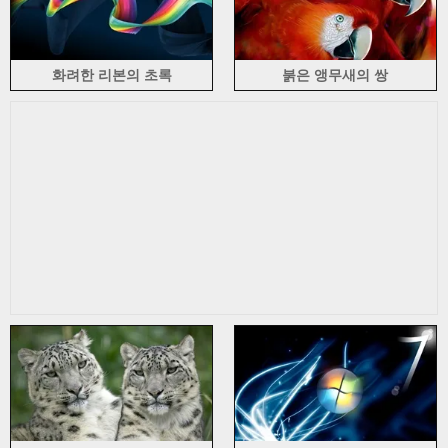
화려한 리본의 초록
붉은 앵무새의 쌍