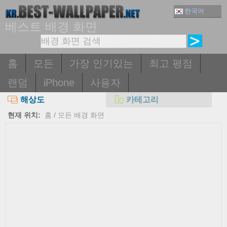
한국어
베스트 배경 화면
홈
모든
가장 인기있는
최고 평점
랜덤
iPhone
사용자
해상도
카테고리
현재 위치:
홈
/
모든 배경 화면