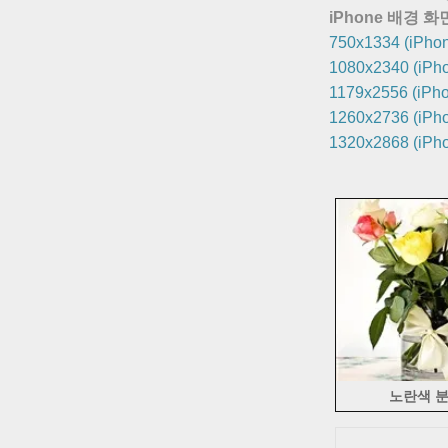
iPhone 배경 화
750x1334 (iPhon
1080x2340 (iPho
1179x2556 (iPho
1260x2736 (iPho
1320x2868 (iPho
노란색 분