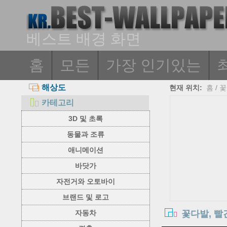
베스트 배경 화면
홈
모든
가장 인기있는
해상도
현재 위치:
홈
/
꽃
카테고리
3D 및 초록
동물과 조류
애니메이션
바닷가
자전거와 오토바이
브랜드 및 로고
꽃다발, 빨
자동차