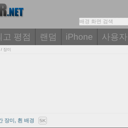
최고 평점
랜덤
iPhone
사용자
/
장미
간 장미, 흰 배경
5K