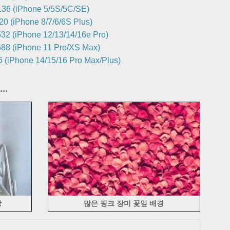
36 (iPhone 5/5S/5C/SE)
0 (iPhone 8/7/6/6S Plus)
32 (iPhone 12/13/14/16e Pro)
88 (iPhone 11 Pro/XS Max)
 (iPhone 14/15/16 Pro Max/Plus)
..
상
많은 핑크 장미 꽃잎 배경