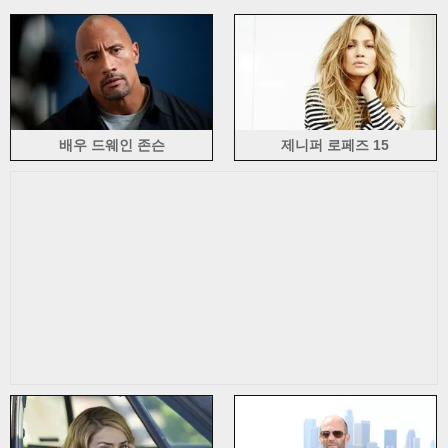
아라 가키 유이 (10)
아치 에너미 (8)
아리아나 그란데 (15)
애슐리 벤슨 (7)
애슐리 그린 (11)
애슐리 Tisdale (7)
오드리 햅번 (5)
에이브릴 라빈 (49)
Babymetal (6)
바이링 (11)
Bar Refaeli (5)
바바라 Palvin (20)
벨라 하디드 (4)
벨라 쏜 (9)
비안카 발티 (7)
활발한 블레이크 (17)
브레이브 걸스 (14)
브리트니 스피어스 (31)
배우 드웨인 존슨
제니퍼 로페즈 15
브릿 로버트슨 (5)
카메론 디아즈 (3)
Camille Piazza (5)
캔디스 아 콜라 (8)
김 관객 씨 Swanepoel (23)
카라 델러 빈 (18)
칼라 Ossa (7)
카르멘 일렉트라 (4)
카르멘 빌라로 보스 (6)
캐리 언더우드 (6)
캐서린 벨 (3)
아니오를 Charlize (16)
셰릴 콜 (7)
치치 (7)
클로이 그레이스 Moretz (43)
크리스티나 아길레라 (24)
클레어 데인즈 (4)
클라라 알론소 (6)
클레멘스 포시 (6)
코비 스무더스 (7)
Dal Shabet (3)
디 피카 파두 콘 (11)
델타 Goodrem (5)
데미 로베 이토 (16)
데본 옥 (6)
다이앤 크루거 (6)
다이아나 Agron (12)
다우 천 크루스 (8)
드류 베리모어 (7)
Ebba Zingmark (7)
카테리나 페티소바 (11)
(5)
Elisandra Tomacheski (5)
엘리사 Cuthbert (13)
엘리자 Dushku (7)
엘리자베스 뱅크스 (5)