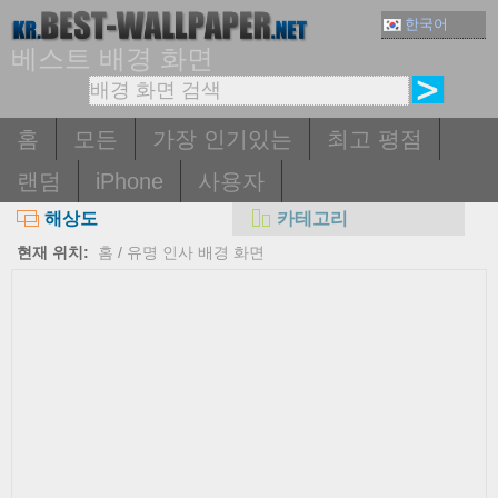
한국어
베스트 배경 화면
홈
모든
가장 인기있는
최고 평점
랜덤
iPhone
사용자
해상도
카테고리
현재 위치:
홈
/
유명 인사 배경 화면