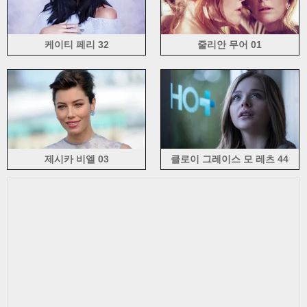
Nastya Kunskaya (3)
나탈리 포트만 (27)
니콜라 Peltz (12)
니콜 셰르징거 (58)
니나 아그 달 (8)
니나 Dobrev (55)
올가 Kurylenko (4)
케이티 페리 32
줄리안 무어 01
올리비아 와일드 (10)
팔로마 페이스 (4)
패리스 힐튼 (4)
박신혜 (18)
페넬로페 크루즈 (9)
페트라 Nemcova (7)
피비 통킹 (6)
사탕 Lott (21)
프리 얀카 초프라 (5)
레이첼 맥아담스 (13)
레이첼 Weisz (4)
Raica 올리베이라 (7)
리즈 위더스푼 (7)
리안 (19)
리타 오라 (14)
루니 마라 (5)
로지 헌팅턴 - Whiteley (13)
사빈 Jemeljanova (5)
시얼샤 로넌 (7)
제시카 비엘 03
클로이 그레이스 모 레츠 44
사라 Sampaio (4)
사라 미셸 겔러 (4)
사샤 그레이 (3)
스칼렛 요한슨 (48)
셀레나 고메즈 (31)
설현 (10)
셰일 린 우 들리 (5)
Shakira (11)
Shraddha 카푸어 (3)
Shruti Haasan (3)
씨스 타 (7)
소나 크시 신하 (5)
송 이완 교 (5)
소피아 부시 (8)
소피 터너 (10)
여름 Glau (10)
써니 리온 (5)
수잔 커피 (8)
타오 오카모토 (3)
타라 레이드 (7)
타티아나 코토 바 (4)
테일러 McCutchan (3)
테일러 Momsen (9)
테일러 스위프트 (102)
토니 Garrn (8)
토리 블랙 (2)
TWICE (8)
쯔위 (7)
바네사 Hessler (3)