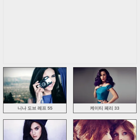
케이트 Beckinsale (6)
케이트 보스워스 (4)
케이트 업톤 (4)
케이트 윈슬렛 (8)
캐서린 맥피 (5)
캐서린 Heigl (4)
케이티 홈즈 (7)
카트리나 카이 프 (6)
페리 케이티 (33)
킬리 Hazell의 (3)
키이라 나이틀리 (18)
켈리 브룩 (3)
켈리 클락슨 (4)
켄달 제너 (11)
케리 러셀 (3)
크리스틴 벨 (8)
크리스틴 스튜어트 (20)
크리스티나 바잔 (18)
카일리 미노그 (Kylie Minogue) (7)
레이디 가가 (6)
라나 델 레이 (12)
로라 Vandervoort (4)
로렌 버드 (3)
로런 코핸 (9)
레아 미쉘 (4)
레나 Gercke (6)
레나 마이어 란드루트 (9)
리온 루이스 (4)
릴리 콜린스 (5)
린지 Ellingson (3)
작은 믹스 (6)
리브 크리스틴 (5)
리브 타일러 (7)
루시 헤일 (7)
루시 Pinder (3)
Luisana Lopilato (12)
마에다 아츠코 (4)
매기 그레이스 (5)
맨디 무어 (5)
마고 로비 (9)
마리아 샤라포바 (5)
마리옹 꼬띠아르 (5)
니나 도브 레프 55
케이티 페리 33
마유 와타나베 (3)
메건 폭스 (17)
Mellisa 클라크 (5)
미카엘라 Isizzu (7)
마일리 사이러스 (6)
Milla Jovovich (5)
미란다 커 (13)
미사 캄포 (3)
미샤 바튼 (2)
miss A (5)
나오미 와츠 (7)