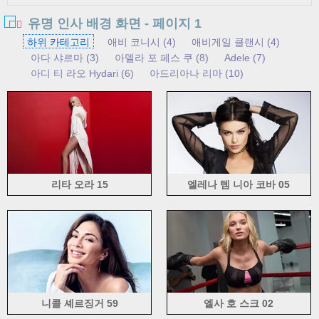
유명 인사 배경 화면 - 페이지 1
하위 카테고리
애비 코니시 (4)
애비게일 클랜시 (4)
아다 샤르마 (3)
아델라 포 페스 쿠 (8)
Adele (7)
아디 티 라오 Hydari (6)
아드리아나 리마 (10)
Adrianne Palicki (6)
애프터스쿨 (7)
Aishwarya 라이 (5)
알레 한 드라 알론소 (4)
알레 담 브로 (10)
알렉산드라 다다리오 (5)
알렉산드라 스탄 (4)
알렉시스 Bledel (4)
알렉시스 텍사스 (2)
알리 라터 (4)
알리 Vacariu (4)
알리사 화이트 Gluz (5)
Alysha 순중량 (4)
Alyssa 밀라노 (5)
아만다 세이 프리드 (7)
아만다 태핑 (4)
허드 엠버 (22)
리타 오라 15
엘레나 템 니아 코바 05
아멜리 에밀리 (4)
에이미 아담스 (13)
에이미 잭슨 (3)
에이미 맥도날드 (5)
애나 캐롤라이나 (4)
아나 Hickmann (3)
아나 이바노비치 (5)
Anahi Gonzales (4)
아나스타샤 쉬 그글 로바 (10)
안드레아 Corr (3)
천사의 믿음 (3)
안나 AJ (4)
안나 Faris (5)
안나 켄드릭 (7)
안나 토브 (6)
AnnaLynne McCord (3)
안나소피아 롭 (8)
니콜 셰르징거 59
엘사 호 스크 02
앤 해서웨이 (20)
아누 슈카 샤르마 (4)
AOA (5)