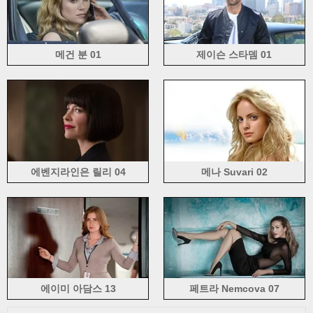
엘리자베스 미첼 (5)
엘리자베스 올슨 (12)
엘르 패닝 (17)
엘리 굴딩 (6)
에밀리아 클라크 (8)
에밀리 애디슨 (2)
에밀리 브라우닝 (3)
메건 분 01
제이슨 스타뎀 01
에밀리 디도 나토 (3)
에밀리 키니 (8)
엠마 로버츠 (11)
엠마 스톤 (15)
엠마 왓슨 (51)
에미 로섬 (7)
에린 Heatherton (3)
에바 Habermann (7)
에바 롱고리아 (6)
에바 Padberg (5)
팬 Bingbing (10)
페르 카 스틸로 (5)
프란체스카 바티스 텔리 (3)
가브리엘라 Cilmi (6)
가브리엘라 와일드 (3)
갈 가돗 (9)
젬마 앳킨슨 (3)
조지아 Salpa (3)
걸스데이 (8)
소녀 시대 (121)
고토 라라 (4)
그웬 스테파니 (3)
에벤지라인은 릴리 04
메나 Suvari 02
헤일리 스타 인 펠드 (4)
헤이든 Panettiere (12)
헤일리 Atwell (5)
헤일리 윌리엄스 (10)
힐러리 더프 (13)
이마다 미오 (9)
이머전 푸츠 (7)
이리나 셰이크 (29)
Izabel 라르 (5)
재뉴어리 존스 (5)
제니퍼 애니스톤 (7)
제니퍼 로렌스 (30)
제니퍼 로페즈 (15)
제니퍼 러브 휴이트 (8)
Jenya D (3)
제시카 알바 (27)
제시카 채 스틴 (6)
에이미 아담스 13
페트라 Nemcova 07
조안나 티에 JoJo (7)
진교은 (9)
줄리아나 마틴 (8)
KARA (10)
카미 아리 무라 (3)
캣 그레이엄 (4)