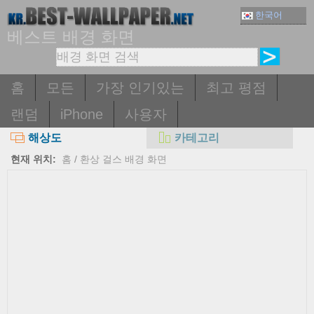
한국어
베스트 배경 화면
홈
모든
가장 인기있는
최고 평점
랜덤
iPhone
사용자
해상도
카테고리
현재 위치:
홈
/
환상 걸스 배경 화면