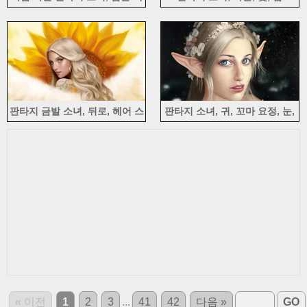
리, 나비
판타지 금발 소녀, 뒤로, 헤어 스
판타지 소녀, 귀, 꼬마 요정, 눈,
타일, 해바라기
봐, 꽃
« 이전
1
2
3
...
41
42
다음 »
GO